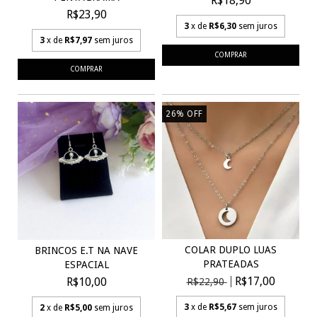
R$18,90
R$23,90
3
x de
R$6,30
sem juros
3
x de
R$7,97
sem juros
26
%
OFF
COLAR DUPLO LUAS
BRINCOS E.T NA NAVE
PRATEADAS
ESPACIAL
R$17,00
R$10,00
R$22,90
3
x de
R$5,67
sem juros
2
x de
R$5,00
sem juros