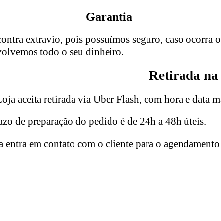
Garantia
ontra extravio, pois possuímos seguro, caso ocorra o
evolvemos todo o seu dinheiro.
Retirada na
oja aceita retirada via Uber Flash, com hora e data m
azo de prepara
çã
o do pedido
é
de 24h a 48h
ú
teis.
ja entra em contato com o cliente para o agendamento 