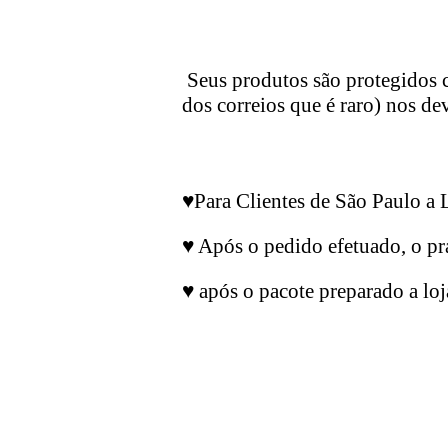
Seus produtos são protegidos c
dos correios que é raro) nos d
♥
Para Clientes de São Paulo a L
♥
Ap
ó
s o pedido efetuado, o pr
♥
ap
ó
s o pacote preparado a lo