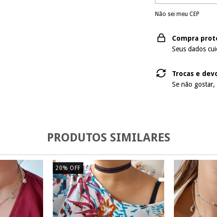
Não sei meu CEP
Compra prot
Seus dados cui
Trocas e dev
Se não gostar,
PRODUTOS SIMILARES
20
%
OFF