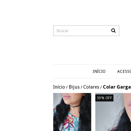
INÍCIO
ACESS
Início
Bijus
Colares
Colar Garga
/
/
/
30
%
OFF