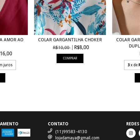
A AMOR AO
COLAR GARGANTILHA CHOKER
COLAR GA
DUPLA
R$8,00
R$10,00
16,00
m juros
3
x de
GAMENTO
CONTATO
REDES
(11)99583-4130
lojadamaya@gmail.com